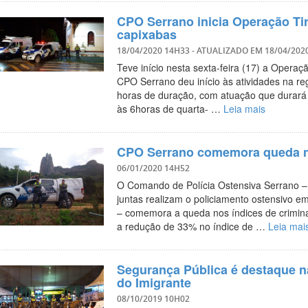
CPO Serrano inicia Operação Ti
capixabas
18/04/2020 14H33
- ATUALIZADO EM
18/04/202
Teve início nesta sexta-feira (17) a Operaç
CPO Serrano deu início às atividades na r
horas de duração, com atuação que durará t
às 6horas de quarta- …
Leia mais
CPO Serrano comemora queda no
06/01/2020 14H52
O Comando de Polícia Ostensiva Serrano –
juntas realizam o policiamento ostensivo e
– comemora a queda nos índices de crimin
a redução de 33% no índice de …
Leia mai
Segurança Pública é destaque n
do Imigrante
08/10/2019 10H02