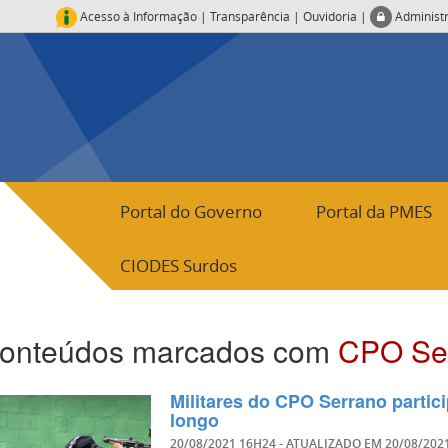
Acesso à Informação
|
Transparência
|
Ouvidoria
|
Administ
Portal do Governo
Portal da PMES
CIODES Surdos
onteúdos marcados com
CPO Se
Militares do CPO Serrano parti
longo
20/08/2021 16H24
- ATUALIZADO EM
20/08/202