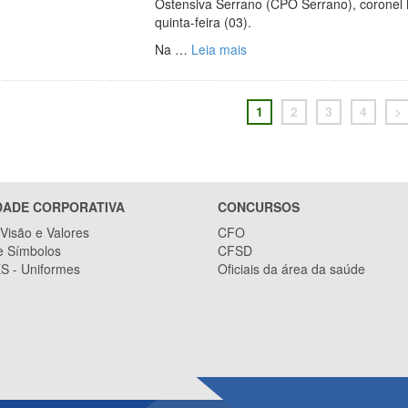
Ostensiva Serrano (CPO Serrano), coronel 
quinta-feira (03).
Na …
Leia mais
1
2
3
4
>
DADE CORPORATIVA
CONCURSOS
Visão e Valores
CFO
e Símbolos
CFSD
 - Uniformes
Oficiais da área da saúde