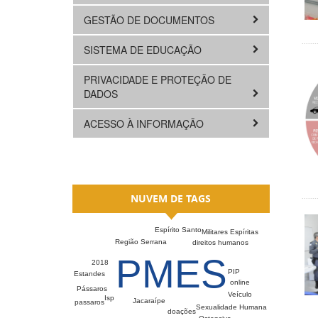
GESTÃO DE DOCUMENTOS
SISTEMA DE EDUCAÇÃO
PRIVACIDADE E PROTEÇÃO DE
DADOS
ACESSO À INFORMAÇÃO
NUVEM DE TAGS
Espírito Santo
Militares Espíritas
Região Serrana
direitos humanos
PMES
2018
PIP
Estandes
online
Pássaros
Veículo
Isp
Jacaraípe
passaros
Sexualidade Humana
doações