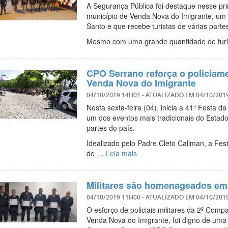
A Segurança Pública foi destaque nesse pri
município de Venda Nova do Imigrante, um d
Santo e que recebe turistas de várias part
Mesmo com uma grande quantidade de turi
CPO Serrano reforça o policiame
Venda Nova do Imigrante
04/10/2019 14H01
- ATUALIZADO EM
04/10/201
Nesta sexta-feira (04), inicia a 41ª Festa 
um dos eventos mais tradicionais do Estado 
partes do país.
Idealizado pelo Padre Cleto Caliman, a Fe
de …
Leia mais
Militares são homenageados em
04/10/2019 11H00
- ATUALIZADO EM
04/10/201
O esforço de policiais militares da 2º Com
Venda Nova do Imigrante, foi digno de um