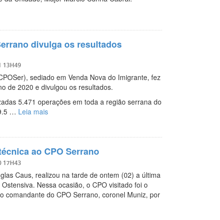
errano divulga os resultados
1 13H49
CPOSer), sediado em Venda Nova do Imigrante, fez
o de 2020 e divulgou os resultados.
zadas 5.471 operações em toda a região serrana do
19.5 …
Leia mais
 técnica ao CPO Serrano
0 17H43
as Caus, realizou na tarde de ontem (02) a última
a Ostensiva. Nessa ocasião, o CPO visitado foi o
elo comandante do CPO Serrano, coronel Muniz, por