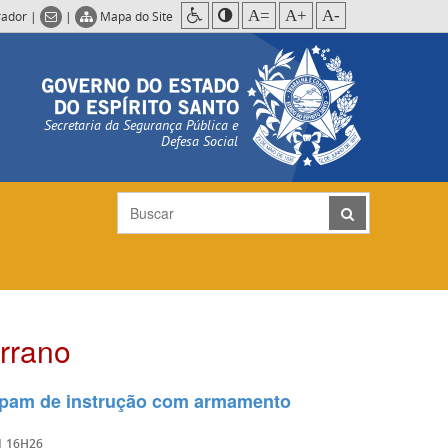
A=
A+
A-
rador
|
|
Mapa do Site
Secretaria da Segurança Pública e
Defesa Social
rrano
cipam de instrução com armamento
1 16H26