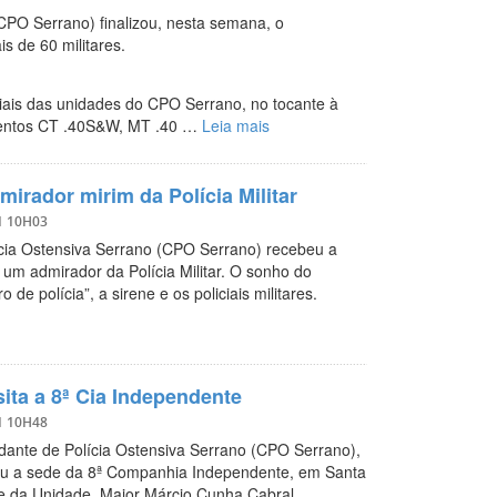
PO Serrano) finalizou, nesta semana, o
 de 60 militares.
liciais das unidades do CPO Serrano, no tocante à
mentos CT .40S&W, MT .40 …
Leia mais
irador mirim da Polícia Militar
1 10H03
ícia Ostensiva Serrano (CPO Serrano) recebeu a
 um admirador da Polícia Militar. O sonho do
de polícia”, a sirene e os policiais militares.
ta a 8ª Cia Independente
1 10H48
dante de Polícia Ostensiva Serrano (CPO Serrano),
sitou a sede da 8ª Companhia Independente, em Santa
e da Unidade, Major Márcio Cunha Cabral.