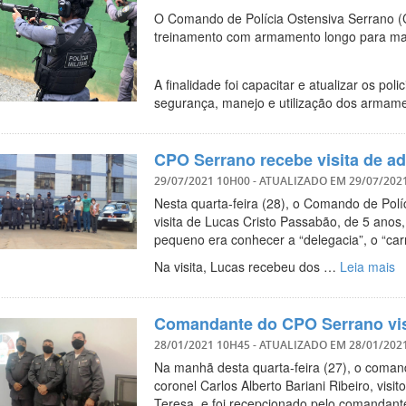
O Comando de Polícia Ostensiva Serrano (C
treinamento com armamento longo para mais
A finalidade foi capacitar e atualizar os po
segurança, manejo e utilização dos arma
CPO Serrano recebe visita de adm
29/07/2021 10H00
- ATUALIZADO EM
29/07/202
Nesta quarta-feira (28), o Comando de Pol
visita de Lucas Cristo Passabão, de 5 anos,
pequeno era conhecer a “delegacia”, o “carro 
Na visita, Lucas recebeu dos …
Leia mais
Comandante do CPO Serrano visi
28/01/2021 10H45
- ATUALIZADO EM
28/01/202
Na manhã desta quarta-feira (27), o coman
coronel Carlos Alberto Bariani Ribeiro, vi
Teresa, e foi recepcionado pelo comandant