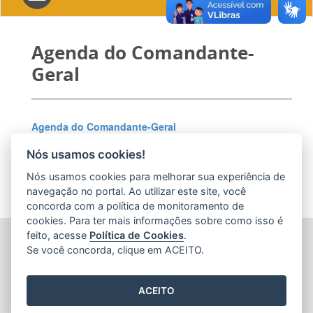
navigation
Agenda do Comandante-
Geral
Agenda do Comandante-Geral
Nós usamos cookies!
Nós usamos cookies para melhorar sua experiência de
navegação no portal. Ao utilizar este site, você
concorda com a política de monitoramento de
cookies. Para ter mais informações sobre como isso é
feito, acesse
Política de Cookies
.
POLÍCIA MILITAR DO ESPÍRITO SANTO (PMES)
Se você concorda, clique em ACEITO.
Av. Maruípe, 2111 - São Cristovão
CEP: 29.048-463 - Vitória / ES
ACEITO