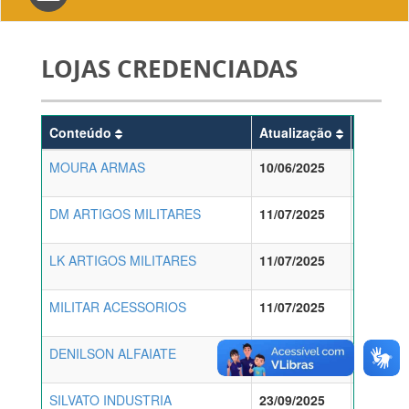
navigation
LOJAS CREDENCIADAS
Conteúdo
Atualização
Format
MOURA ARMAS
10/06/2025
pd
DM ARTIGOS MILITARES
11/07/2025
pd
LK ARTIGOS MILITARES
11/07/2025
pd
MILITAR ACESSORIOS
11/07/2025
pd
DENILSON ALFAIATE
23/09/2025
pd
SILVATO INDUSTRIA
23/09/2025
pd