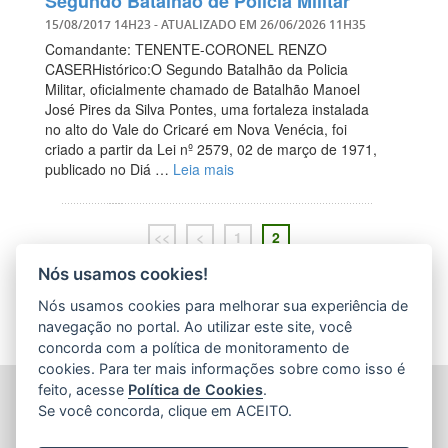
Segundo Batalhão de Polícia Militar
15/08/2017 14H23
- ATUALIZADO EM
26/06/2026 11H35
Comandante: TENENTE-CORONEL RENZO
CASERHistórico:O Segundo Batalhão da Policia
Militar, oficialmente chamado de Batalhão Manoel
José Pires da Silva Pontes, uma fortaleza instalada
no alto do Vale do Cricaré em Nova Venécia, foi
criado a partir da Lei nº 2579, 02 de março de 1971,
publicado no Diá …
Leia mais
<<
<
1
2
Nós usamos cookies!
Nós usamos cookies para melhorar sua experiência de
navegação no portal. Ao utilizar este site, você
concorda com a política de monitoramento de
cookies. Para ter mais informações sobre como isso é
feito, acesse
Política de Cookies
.
POLÍCIA MILITAR DO ESPÍRITO SANTO (PMES)
Se você concorda, clique em ACEITO.
Av. Maruípe, 2111 - São Cristovão
CEP: 29.048-463 - Vitória / ES