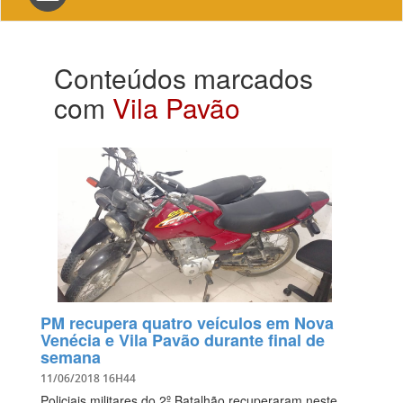
navigation
Conteúdos marcados
com
Vila Pavão
PM recupera quatro veículos em Nova
Venécia e Vila Pavão durante final de
semana
11/06/2018 16H44
Policiais militares do 2º Batalhão recuperaram neste