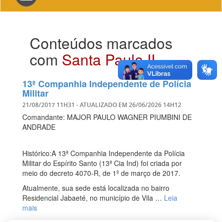
navigation
Conteúdos marcados
com
Santa Paula II
13ª Companhia Independente de Polícia
Militar
21/08/2017 11H31
- ATUALIZADO EM
26/06/2026 14H12
Comandante: MAJOR PAULO WAGNER PIUMBINI DE
ANDRADE
Histórico:A 13ª Companhia Independente da Polícia
Militar do Espírito Santo (13ª Cia Ind) foi criada por
meio do decreto 4070-R, de 1º de março de 2017.
Atualmente, sua sede está localizada no bairro
Residencial Jabaeté, no município de Vila …
Leia
mais