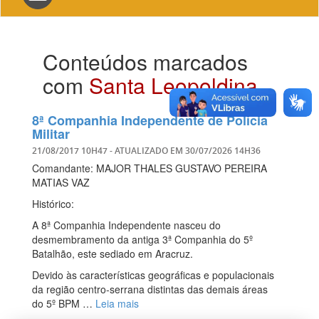
navigation
Conteúdos marcados
com
Santa Leopoldina
8ª Companhia Independente de Polícia
Militar
21/08/2017 10H47
- ATUALIZADO EM
30/07/2026 14H36
Comandante: MAJOR THALES GUSTAVO PEREIRA
MATIAS VAZ
Histórico:
A 8ª Companhia Independente nasceu do
desmembramento da antiga 3ª Companhia do 5º
Batalhão, este sediado em Aracruz.
Devido às características geográficas e populacionais
da região centro-serrana distintas das demais áreas
do 5º BPM …
Leia mais