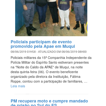
Policiais participam de evento
promovido pela Apae em Muqui
08/06/2019 07H58
- ATUALIZADO EM
08/06/2019 08H00
Policiais militares da 15ª Companhia Independente da
Polícia Militar do Espírito Santo estiveram presentes
na "Noite do Caldo da APAE" de Muqui, na noite
desta quinta-feira (06). O evento beneficente
organizado pela diretora da Instituição, Fátima
Roppe, contou com a participação de familiares, …
Leia mais
PM recupera moto e cumpre mandado
de prisão no Sul do ES