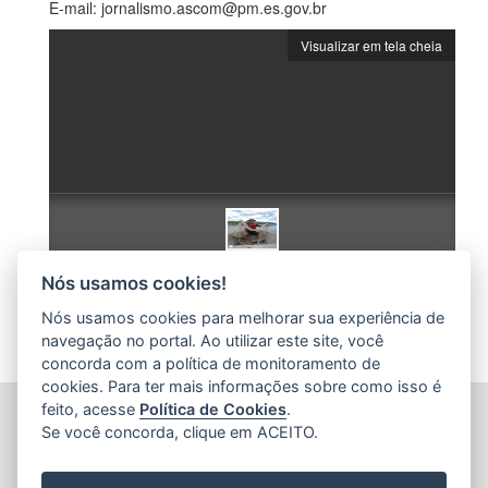
E-mail: jornalismo.ascom@pm.es.gov.br
Visualizar em tela cheia
Nós usamos cookies!
Nós usamos cookies para melhorar sua experiência de
navegação no portal. Ao utilizar este site, você
concorda com a política de monitoramento de
cookies. Para ter mais informações sobre como isso é
feito, acesse
Política de Cookies
.
POLÍCIA MILITAR DO ESPÍRITO SANTO (PMES)
Se você concorda, clique em ACEITO.
Av. Maruípe, 2111 - São Cristovão
CEP: 29.048-463 - Vitória / ES