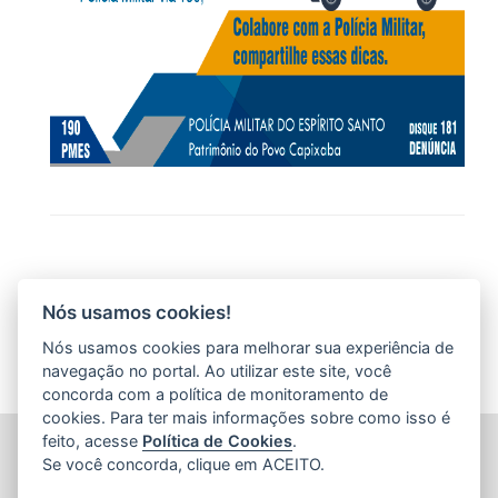
Nós usamos cookies!
Nós usamos cookies para melhorar sua experiência de
navegação no portal. Ao utilizar este site, você
concorda com a política de monitoramento de
cookies. Para ter mais informações sobre como isso é
feito, acesse
Política de Cookies
.
POLÍCIA MILITAR DO ESPÍRITO SANTO (PMES)
Se você concorda, clique em ACEITO.
Av. Maruípe, 2111 - São Cristovão
CEP: 29.048-463 - Vitória / ES