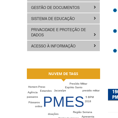
GESTÃO DE DOCUMENTOS
SISTEMA DE EDUCAÇÃO
PRIVACIDADE E PROTEÇÃO DE
DADOS
ACESSO À INFORMAÇÃO
NUVEM DE TAGS
Presídio Militar
Homem Preso
Espírito Santo
presidio militar
Jacaraípe
Estandes
Agência
PMES
passaros
5 BPM
2018
Pássaros
online
Região Serrana
doações
Apresenta