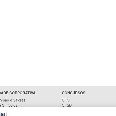
DADE CORPORATIVA
CONCURSOS
Visão e Valores
CFO
e Símbolos
CFSD
 - Uniformes
Oficiais da área da saúde
es!