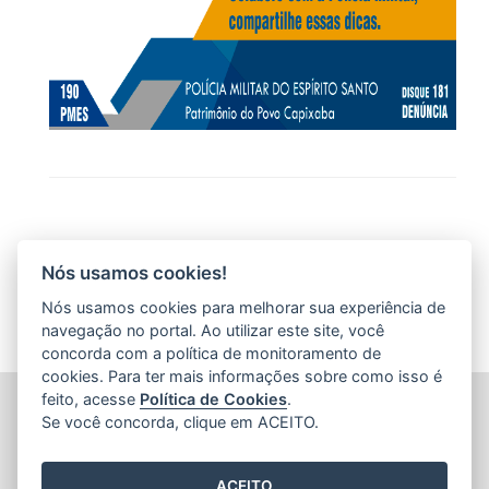
Nós usamos cookies!
Nós usamos cookies para melhorar sua experiência de
navegação no portal. Ao utilizar este site, você
concorda com a política de monitoramento de
cookies. Para ter mais informações sobre como isso é
feito, acesse
Política de Cookies
.
POLÍCIA MILITAR DO ESPÍRITO SANTO (PMES)
Se você concorda, clique em ACEITO.
Av. Maruípe, 2111 - São Cristovão
CEP: 29.048-463 - Vitória / ES
ACEITO